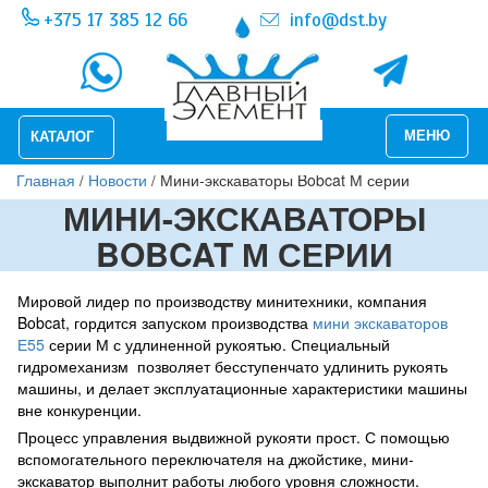
+375 17 385 12 66
info@dst.by
Меню
МЕНЮ
КАТАЛОГ
Вы
Перейти
Главная
/
Новости
/
Мини-экскаваторы Bobcat М серии
к
здесь
МИНИ-ЭКСКАВАТОРЫ
основному
содержанию
BOBCAT М СЕРИИ
Мировой лидер по производству минитехники, компания
Bobcat, гордится запуском производства
мини экскаваторов
Е55
серии М с удлиненной рукоятью. Специальный
гидромеханизм позволяет бесступенчато удлинить рукоять
машины, и делает эксплуатационные характеристики машины
вне конкуренции.
Процесс управления выдвижной рукояти прост. С помощью
вспомогательного переключателя на джойстике, мини-
экскаватор выполнит работы любого уровня сложности.