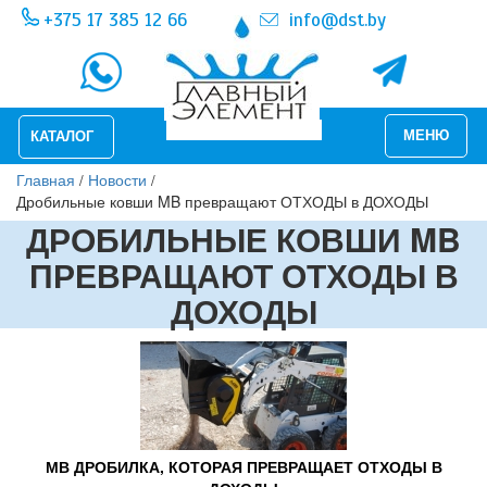
+375 17 385 12 66
info@dst.by
Меню
МЕНЮ
КАТАЛОГ
Вы
Перейти
Главная
/
Новости
/
к
здесь
Дробильные ковши MB превращают ОТХОДЫ в ДОХОДЫ
основному
ДРОБИЛЬНЫЕ КОВШИ MB
содержанию
ПРЕВРАЩАЮТ ОТХОДЫ В
ДОХОДЫ
МВ ДРОБИЛКА, КОТОРАЯ ПРЕВРАЩАЕТ ОТХОДЫ В